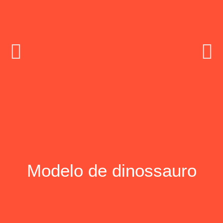
disco
Modelo de dinossauro
voador