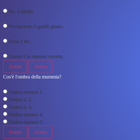
No, è quello.
Ovviamente è quello giusto.
Forse è lei.
Questa è la risposta corretta.
Anime
Anime
Cos'è l'ombra della mummia?
Ombra numero 1.
Ombra n. 2.
Ombra n. 3.
Ombra numero 4.
Ombra numero 5.
Anime
Anime