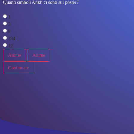
Quanti simboli Ankh ci sono sul poster?
1
3
9
394
12
Anime
Anime
Continuare