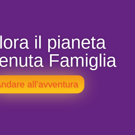
ora il pianeta
enuta Famiglia
ndare all'avventura