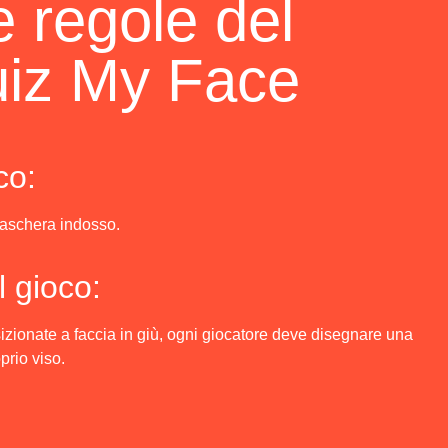
e regole del
uiz My Face
co:
maschera indosso.
 gioco:
onate a faccia in giù, ogni giocatore deve disegnare una
prio viso.