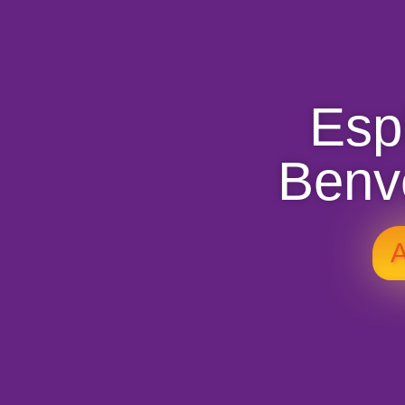
Espl
Benv
A