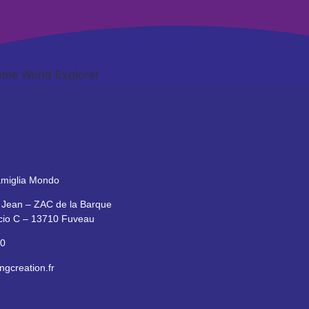
miglia Mondo
t Jean – ZAC de la Barque
icio C – 13710 Fuveau
10
gcreation.fr