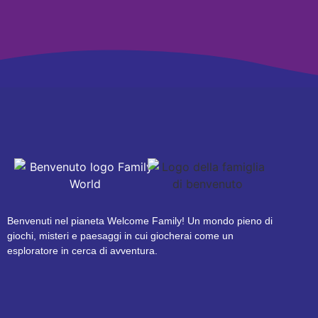
Benvenuti nel pianeta Welcome Family! Un mondo pieno di
giochi, misteri e paesaggi in cui giocherai come un
esploratore in cerca di avventura.