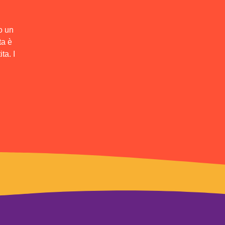
o un
ta è
ta. I