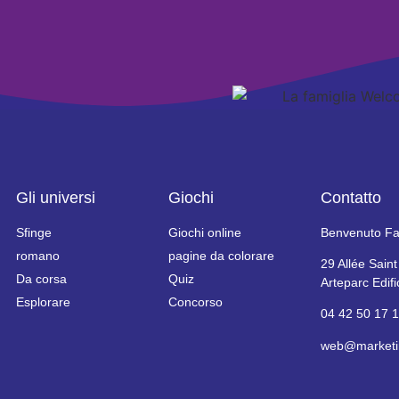
Gli universi
Giochi
Contatto
Sfinge
Giochi online
Benvenuto Fa
romano
pagine da colorare
29 Allée Sain
Da corsa
Quiz
Arteparc Edif
Esplorare
Concorso
04 42 50 17 
web@marketin