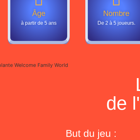
Âge
Nombre
à partir de 5 ans
De 2 à 5 joueurs.
de l
But du jeu :