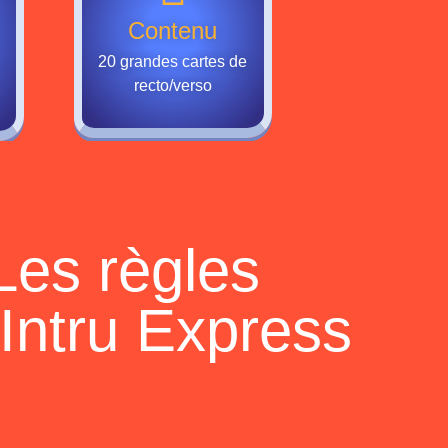
Contenu
20 grandes cartes de
recto/verso
Les règles
'Intru Express