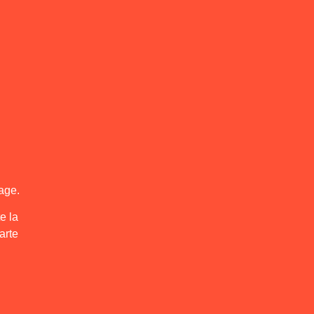
mage.
e la
arte